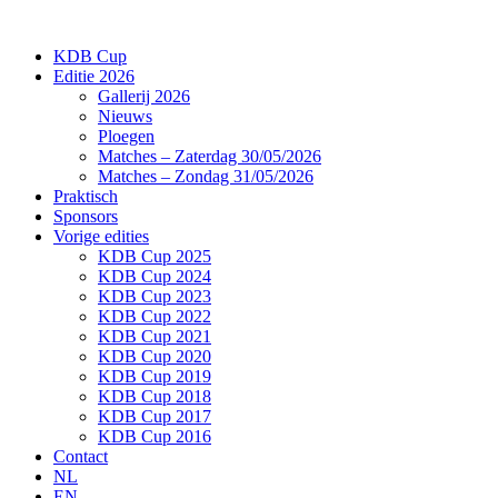
Ga
naar
KDB Cup
de
Editie 2026
inhoud
Gallerij 2026
Nieuws
Ploegen
Matches – Zaterdag 30/05/2026
Matches – Zondag 31/05/2026
Praktisch
Sponsors
Vorige edities
KDB Cup 2025
KDB Cup 2024
KDB Cup 2023
KDB Cup 2022
KDB Cup 2021
KDB Cup 2020
KDB Cup 2019
KDB Cup 2018
KDB Cup 2017
KDB Cup 2016
Contact
NL
EN