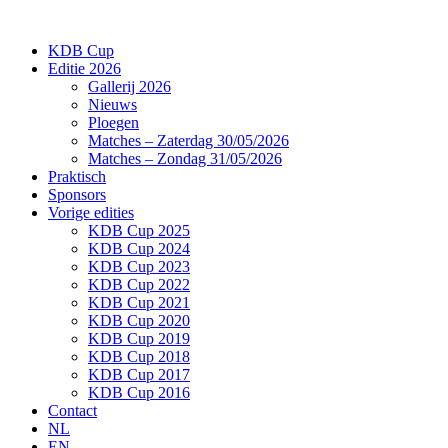
Ga
naar
KDB Cup
de
Editie 2026
inhoud
Gallerij 2026
Nieuws
Ploegen
Matches – Zaterdag 30/05/2026
Matches – Zondag 31/05/2026
Praktisch
Sponsors
Vorige edities
KDB Cup 2025
KDB Cup 2024
KDB Cup 2023
KDB Cup 2022
KDB Cup 2021
KDB Cup 2020
KDB Cup 2019
KDB Cup 2018
KDB Cup 2017
KDB Cup 2016
Contact
NL
EN